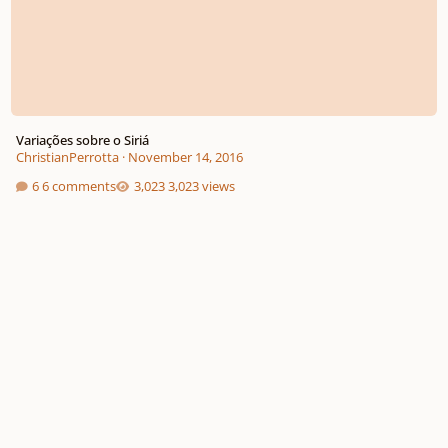
Variações sobre o Siriá
ChristianPerrotta
·
November 14, 2016
6 comments
3,023 views